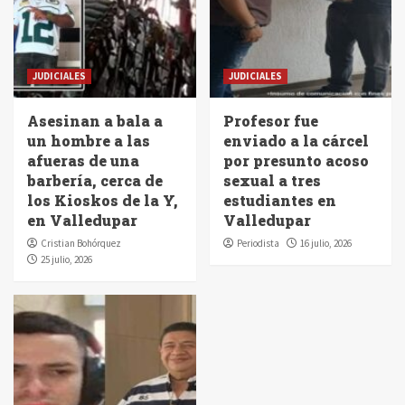
JUDICIALES
JUDICIALES
Asesinan a bala a
Profesor fue
un hombre a las
enviado a la cárcel
afueras de una
por presunto acoso
barbería, cerca de
sexual a tres
los Kioskos de la Y,
estudiantes en
en Valledupar
Valledupar
Cristian Bohórquez
Periodista
16 julio, 2026
25 julio, 2026