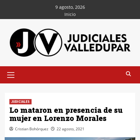
Saltar
9 agosto, 2026
al
Inicio
contenido
Menú
principal
JUDICIALES
Lo mataron en presencia de su
mujer en Lorenzo Morales
Cristian Bohórquez
22 agosto, 2021