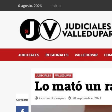
Saltar
6 agosto, 2026
Inicio
al
contenido
JUDICIALES
REGIONALES
VALLEDUPAR
COM
JUDICIALES
VALLEDUPAR
Lo mató un r
Cristian Bohórquez
20 septiembre, 2021
Compartir