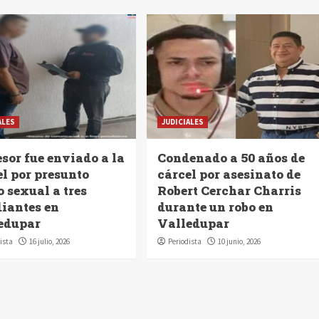
ALES
JUDICIALES
sor fue enviado a la
Condenado a 50 años de
el por presunto
cárcel por asesinato de
 sexual a tres
Robert Cerchar Charris
diantes en
durante un robo en
edupar
Valledupar
ista
16 julio, 2026
Periodista
10 junio, 2026