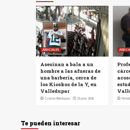
JUDICIALES
JUDICI
Asesinan a bala a un
Profe
hombre a las afueras de
cárc
una barbería, cerca de
acoso
los Kioskos de la Y, en
estu
Valledupar
Vall
Cristian Bohórquez
25 julio, 2026
Period
Te pueden interesar