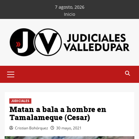
Saltar
7 agosto, 2026
al
Inicio
contenido
Menú
principal
JUDICIALES
Matan a bala a hombre en
Tamalameque (Cesar)
Cristian Bohórquez
30 mayo, 2021