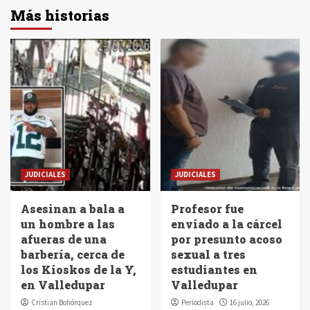
Más historias
JUDICIALES
JUDICIALES
Asesinan a bala a
Profesor fue
un hombre a las
enviado a la cárcel
afueras de una
por presunto acoso
barbería, cerca de
sexual a tres
los Kioskos de la Y,
estudiantes en
en Valledupar
Valledupar
Cristian Bohórquez
Periodista
16 julio, 2026