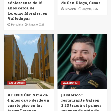
adolescente de 16
de San Diego, Cesar
años cerca de
Periodista
3 agosto, 2026
Lorenzo Morales, en
Valledupar
Periodista
5 agosto, 2026
VALLEDUPAR
VALLEDUPAR
ATENCIÓN: Niño de
¡Histórico!:
4 años cayó desde un
restaurante Galeón
cuarto piso en las
2.23 traerá el primer
torres Lorenzo
ronqueo de atún de