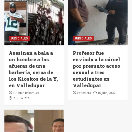
JUDICIALES
JUDICIALES
Asesinan a bala a
Profesor fue
un hombre a las
enviado a la cárcel
afueras de una
por presunto acoso
barbería, cerca de
sexual a tres
los Kioskos de la Y,
estudiantes en
en Valledupar
Valledupar
Cristian Bohórquez
Periodista
16 julio, 2026
25 julio, 2026