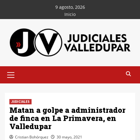
Saltar
9 agosto, 2026
al
Inicio
contenido
Menú
principal
JUDICIALES
Matan a golpe a administrador
de finca en La Primavera, en
Valledupar
Cristian Bohórquez
30 mayo, 2021