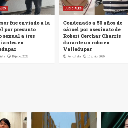
ALES
JUDICIALES
sor fue enviado a la
Condenado a 50 años de
el por presunto
cárcel por asesinato de
 sexual a tres
Robert Cerchar Charris
diantes en
durante un robo en
edupar
Valledupar
ista
16 julio, 2026
Periodista
10 junio, 2026