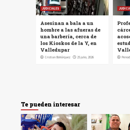
JUDICIALES
JUDICI
Asesinan a bala a un
Profe
hombre a las afueras de
cárc
una barbería, cerca de
acoso
los Kioskos de la Y, en
estu
Valledupar
Vall
Cristian Bohórquez
25 julio, 2026
Period
Te pueden interesar