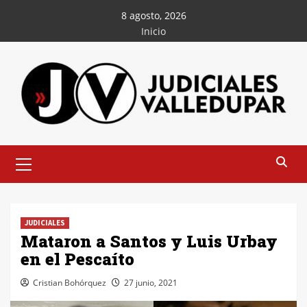
Saltar
8 agosto, 2026
al
Inicio
contenido
Menú
principal
JUDICIALES
Mataron a Santos y Luis Urbay
en el Pescaíto
Cristian Bohórquez
27 junio, 2021