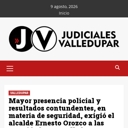
Saltar
9 agosto, 2026
al
Inicio
contenido
Menú
principal
VALLEDUPAR
Mayor presencia policial y
resultados contundentes, en
materia de seguridad, exigió el
alcalde Ernesto Orozco a las