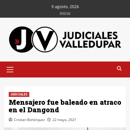
Saltar
9 agosto, 2026
al
Inicio
contenido
Menú
principal
JUDICIALES
Mensajero fue baleado en atraco
en el Dangond
Cristian Bohórquez
22 mayo, 2021