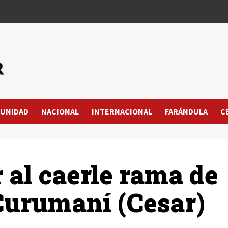
UNIDAD
NACIONAL
INTERNACIONAL
FARÁNDULA
C
al caerle rama de
Curumaní (Cesar)