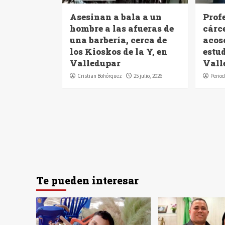
Asesinan a bala a un
Profe
hombre a las afueras de
cárc
una barbería, cerca de
acoso
los Kioskos de la Y, en
estu
Valledupar
Vall
Cristian Bohórquez
25 julio, 2026
Period
Te pueden interesar