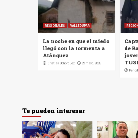
REGIONALES
VALLEDUPAR
REGIO
La noche en que el miedo
Capt
llegó con la tormenta a
de B
Atánquez
jove
TUS
Cristian Bohórquez
29 mayo, 2026
Period
Te pueden interesar