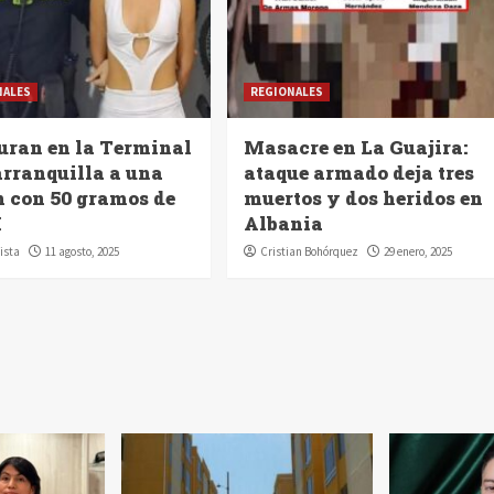
NALES
REGIONALES
uran en la Terminal
Masacre en La Guajira:
arranquilla a una
ataque armado deja tres
n con 50 gramos de
muertos y dos heridos en
I
Albania
ista
11 agosto, 2025
Cristian Bohórquez
29 enero, 2025