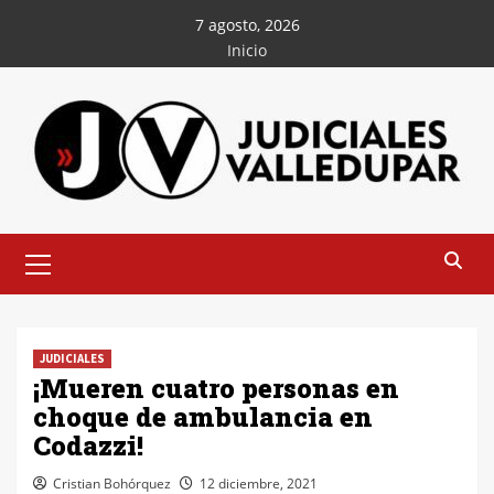
Saltar
7 agosto, 2026
al
Inicio
contenido
Menú
principal
JUDICIALES
¡Mueren cuatro personas en
choque de ambulancia en
Codazzi!
Cristian Bohórquez
12 diciembre, 2021