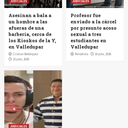
JUDICIALES
JUDICIALES
Asesinan a bala a
Profesor fue
un hombre a las
enviado a la cárcel
afueras de una
por presunto acoso
barbería, cerca de
sexual a tres
los Kioskos de la Y,
estudiantes en
en Valledupar
Valledupar
Cristian Bohórquez
Periodista
16 julio, 2026
25 julio, 2026
JUDICIALES