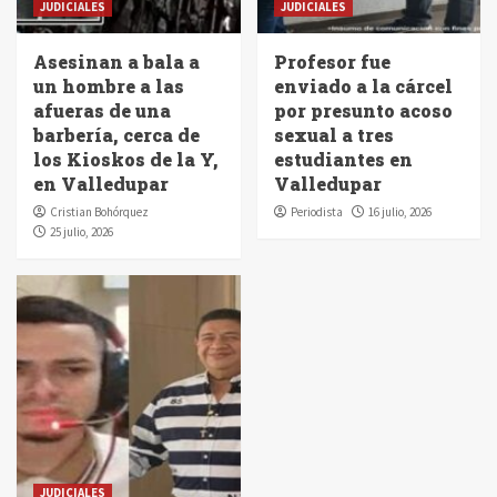
JUDICIALES
JUDICIALES
Asesinan a bala a
Profesor fue
un hombre a las
enviado a la cárcel
afueras de una
por presunto acoso
barbería, cerca de
sexual a tres
los Kioskos de la Y,
estudiantes en
en Valledupar
Valledupar
Cristian Bohórquez
Periodista
16 julio, 2026
25 julio, 2026
JUDICIALES