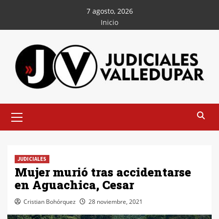
Saltar
7 agosto, 2026
al
Inicio
contenido
Menú
principal
JUDICIALES
Mujer murió tras accidentarse
en Aguachica, Cesar
Cristian Bohórquez
28 noviembre, 2021