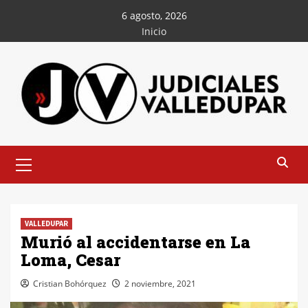
Saltar
6 agosto, 2026
al
Inicio
contenido
Menú
principal
VALLEDUPAR
Murió al accidentarse en La
Loma, Cesar
Cristian Bohórquez
2 noviembre, 2021