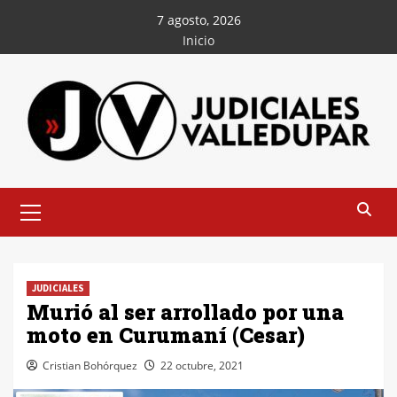
Saltar
7 agosto, 2026
al
Inicio
contenido
Menú
principal
JUDICIALES
Murió al ser arrollado por una
moto en Curumaní (Cesar)
Cristian Bohórquez
22 octubre, 2021