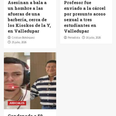
Asesinan a bala a
Profesor fue
un hombre a las
enviado a la cárcel
afueras de una
por presunto acoso
barbería, cerca de
sexual a tres
los Kioskos de la Y,
estudiantes en
en Valledupar
Valledupar
Cristian Bohórquez
Periodista
16 julio, 2026
25 julio, 2026
JUDICIALES
Condenado a 50