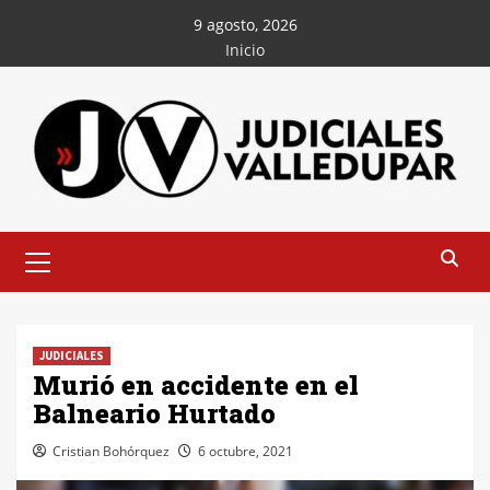
Saltar
9 agosto, 2026
al
Inicio
contenido
Menú
principal
JUDICIALES
Murió en accidente en el
Balneario Hurtado
Cristian Bohórquez
6 octubre, 2021