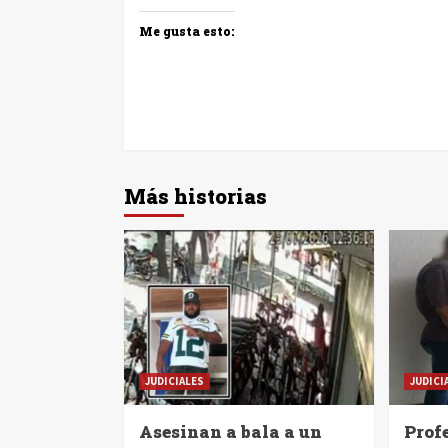
Me gusta esto:
Más historias
JUDICIALES
JUDICI
Asesinan a bala a un
Profe