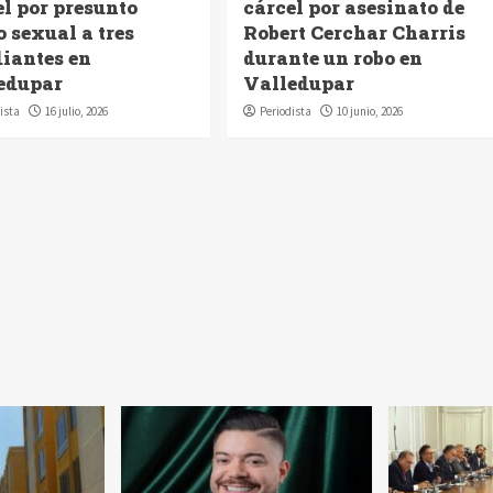
el por presunto
cárcel por asesinato de
 sexual a tres
Robert Cerchar Charris
diantes en
durante un robo en
edupar
Valledupar
ista
16 julio, 2026
Periodista
10 junio, 2026