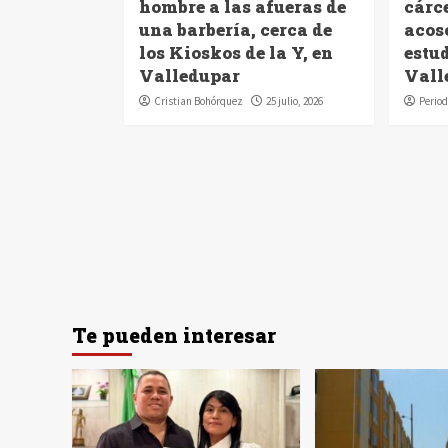
hombre a las afueras de
cárc
una barbería, cerca de
acoso
los Kioskos de la Y, en
estu
Valledupar
Vall
Cristian Bohórquez
25 julio, 2026
Period
Te pueden interesar