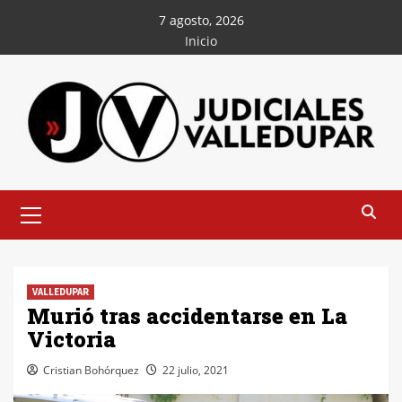
Saltar
7 agosto, 2026
al
Inicio
contenido
Menú
principal
VALLEDUPAR
Murió tras accidentarse en La
Victoria
Cristian Bohórquez
22 julio, 2021