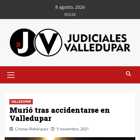
Saltar
8 agosto, 2026
al
Inicio
contenido
Menú
principal
VALLEDUPAR
Murió tras accidentarse en
Valledupar
Cristian Bohórquez
5 noviembre, 2021