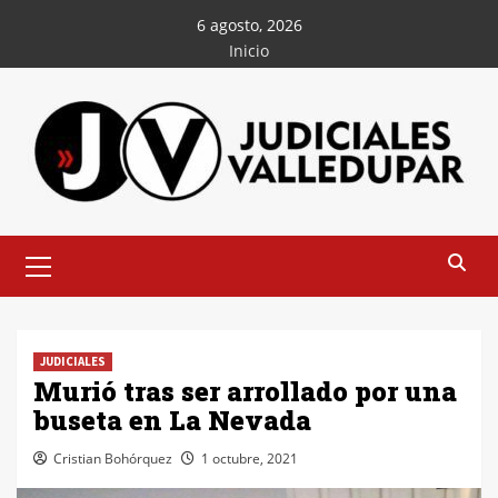
Saltar
6 agosto, 2026
al
Inicio
contenido
Menú
principal
JUDICIALES
Murió tras ser arrollado por una
buseta en La Nevada
Cristian Bohórquez
1 octubre, 2021