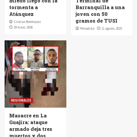
miedo llegó con la
Terminal de
tormenta a
Barranquilla a una
Atánquez
joven con 50
gramos de TUSI
Cristian Bohórquez
29 mayo, 2026
Periodista
11 agosto, 2025
REGIONALES
Masacre en La
Guajira: ataque
armado deja tres
muertos y dos