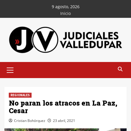
Saltar
9 agosto, 2026
al
Inicio
contenido
Menú
principal
REGIONALES
No paran los atracos en La Paz,
Cesar
Cristian Bohórquez
23 abril, 2021