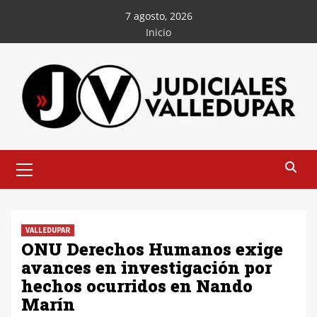
Saltar
7 agosto, 2026
al
Inicio
contenido
Menú
principal
VALLEDUPAR
ONU Derechos Humanos exige
avances en investigación por
hechos ocurridos en Nando
Marín