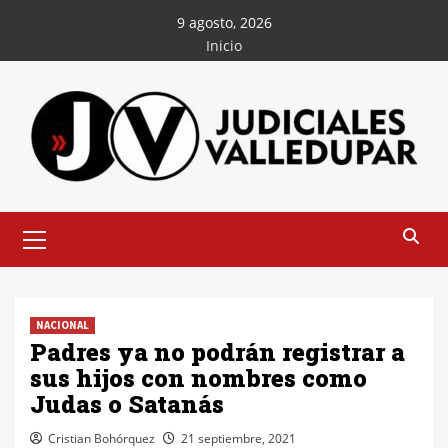
Saltar
9 agosto, 2026
al
Inicio
contenido
Menú
principal
NACIONAL
Padres ya no podrán registrar a
sus hijos con nombres como
Judas o Satanás
Cristian Bohórquez
21 septiembre, 2021