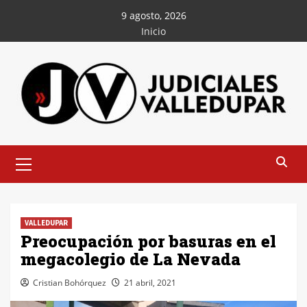
Saltar
9 agosto, 2026
al
Inicio
contenido
Menú
principal
VALLEDUPAR
Preocupación por basuras en el
megacolegio de La Nevada
Cristian Bohórquez
21 abril, 2021