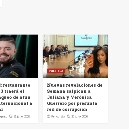
POLITICA
!: restaurante
Nuevas revelaciones de
3 traerá el
Semana salpican a
nqueo de atún
Juliana y Verónica
nternacional a
Guerrero por presunta
ar
red de corrupción
rquez
31 julio, 2026
Periodista
25 julio, 2026