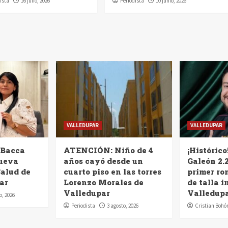
ista
16 julio, 2026
Periodista
10 junio, 2026
VALLEDUPAR
VALLEDUPAR
 Bacca
ATENCIÓN: Niño de 4
¡Histórico
nueva
años cayó desde un
Galeón 2.2
Salud de
cuarto piso en las torres
primer ro
ar
Lorenzo Morales de
de talla i
Valledupar
Valledup
o, 2026
Periodista
3 agosto, 2026
Cristian Bohó