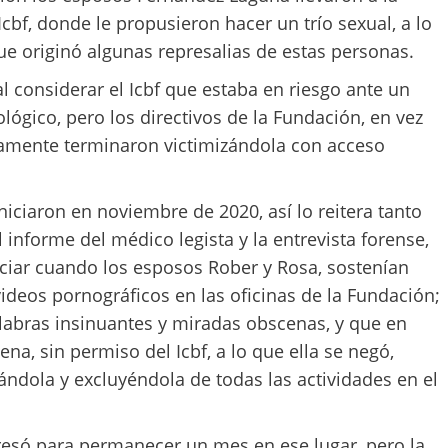
cbf, donde le propusieron hacer un trío sexual, a lo
ue originó algunas represalias de estas personas.
l considerar el Icbf que estaba en riesgo ante un
lógico, pero los directivos de la Fundación, en vez
tamente terminaron victimizándola con acceso
iciaron en noviembre de 2020, así lo reitera tanto
 informe del médico legista y la entrevista forense,
ciar cuando los esposos Rober y Rosa, sostenían
videos pornográficos en las oficinas de la Fundación;
labras insinuantes y miradas obscenas, y que en
na, sin permiso del Icbf, a lo que ella se negó,
ndola y excluyéndola de todas las actividades en el
gresó para permanecer un mes en ese lugar, pero la