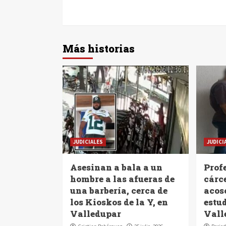
Más historias
JUDICIALES
JUDICI
Asesinan a bala a un
Profe
hombre a las afueras de
cárc
una barbería, cerca de
acoso
los Kioskos de la Y, en
estu
Valledupar
Vall