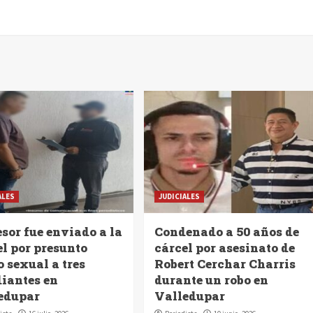
ALES
JUDICIALES
sor fue enviado a la
Condenado a 50 años de
el por presunto
cárcel por asesinato de
 sexual a tres
Robert Cerchar Charris
diantes en
durante un robo en
edupar
Valledupar