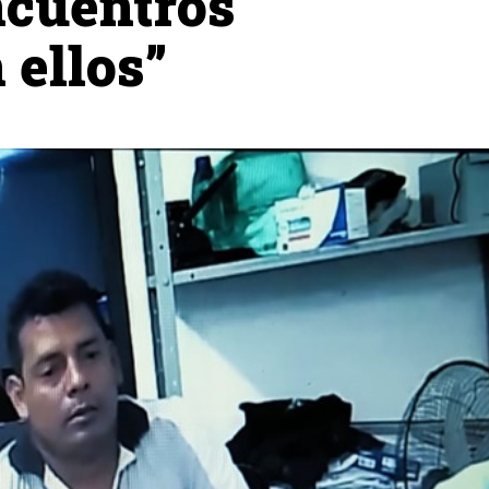
ncuentros
 ellos”