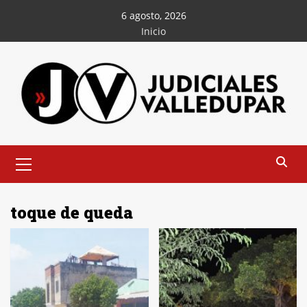
Saltar
6 agosto, 2026
al
Inicio
contenido
Menú
principal
toque de queda