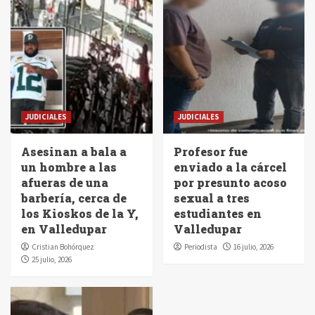
JUDICIALES
JUDICIALES
Asesinan a bala a
Profesor fue
un hombre a las
enviado a la cárcel
afueras de una
por presunto acoso
barbería, cerca de
sexual a tres
los Kioskos de la Y,
estudiantes en
en Valledupar
Valledupar
Cristian Bohórquez
Periodista
16 julio, 2026
25 julio, 2026