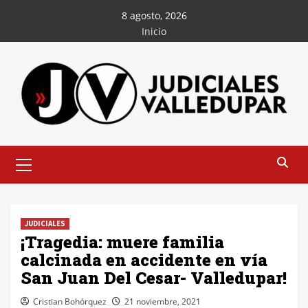
Saltar
8 agosto, 2026
al
Inicio
contenido
Menú
principal
JUDICIALES
¡Tragedia: muere familia
calcinada en accidente en vía
San Juan Del Cesar- Valledupar!
Cristian Bohórquez
21 noviembre, 2021