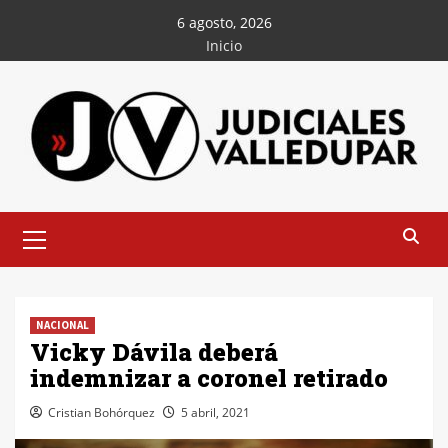
Saltar
6 agosto, 2026
al
Inicio
contenido
Menú
principal
NACIONAL
Vicky Dávila deberá
indemnizar a coronel retirado
Cristian Bohórquez
5 abril, 2021