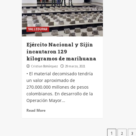
VALLEDUPAR
Ejército Nacional y Sijín
incautaron 129
kilogramos de marihuana
Cristian Bohórquez
29 marzo, 2021
• El material decomisado tendría
un valor aproximado de
270.000.000 millones de pesos
colombianos. En desarrollo de la
Operación Mayor...
Read More
Pagin
1
2
3