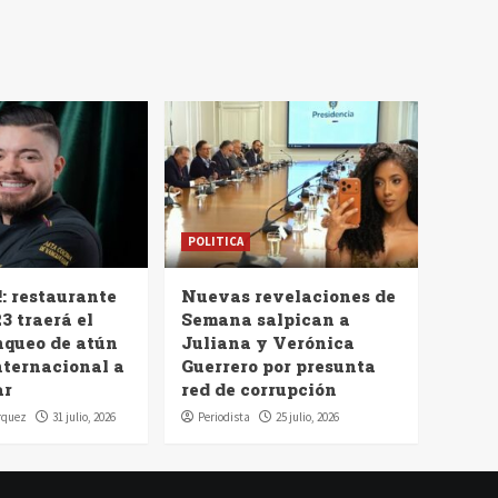
POLITICA
!: restaurante
Nuevas revelaciones de
3 traerá el
Semana salpican a
nqueo de atún
Juliana y Verónica
nternacional a
Guerrero por presunta
ar
red de corrupción
rquez
31 julio, 2026
Periodista
25 julio, 2026