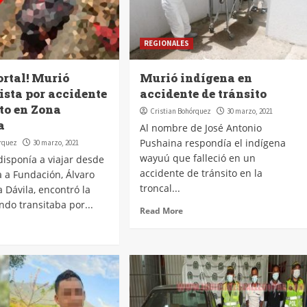
REGIONALES
ortal! Murió
Murió indígena en
ista por accidente
accidente de tránsito
ito en Zona
Cristian Bohórquez
30 marzo, 2021
a
Al nombre de José Antonio
Pushaina respondía el indígena
órquez
30 marzo, 2021
wayuú que falleció en un
isponía a viajar desde
accidente de tránsito en la
 a Fundación, Álvaro
troncal...
a Dávila, encontró la
do transitaba por...
Read More