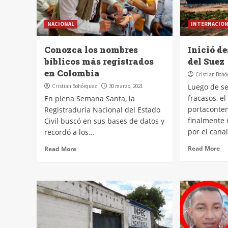
NACIONAL
INTERNACIO
Conozca los nombres
Inició d
bíblicos más registrados
del Suez
en Colombia
Cristian Boh
Luego de se
Cristian Bohórquez
30 marzo, 2021
fracasos, e
En plena Semana Santa, la
portaconte
Registraduría Nacional del Estado
finalmente 
Civil buscó en sus bases de datos y
por el canal
recordó a los...
Read More
Read More