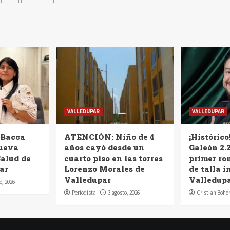
das
VALLEDUPAR
VALLEDUPAR
 Bacca
ATENCIÓN: Niño de 4
¡Histórico
nueva
años cayó desde un
Galeón 2.2
Salud de
cuarto piso en las torres
primer ro
ar
Lorenzo Morales de
de talla i
Valledupar
Valledup
o, 2026
Periodista
3 agosto, 2026
Cristian Bohó