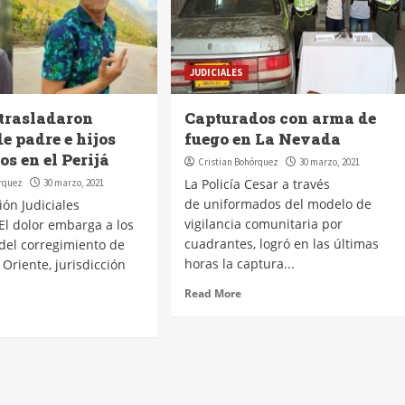
JUDICIALES
trasladaron
Capturados con arma de
e padre e hijos
fuego en La Nevada
s en el Perijá
Cristian Bohórquez
30 marzo, 2021
La Policía Cesar a través
órquez
30 marzo, 2021
de uniformados del modelo de
ión Judiciales
vigilancia comunitaria por
El dolor embarga a los
cuadrantes, logró en las últimas
del corregimiento de
horas la captura...
 Oriente, jurisdicción
Read More