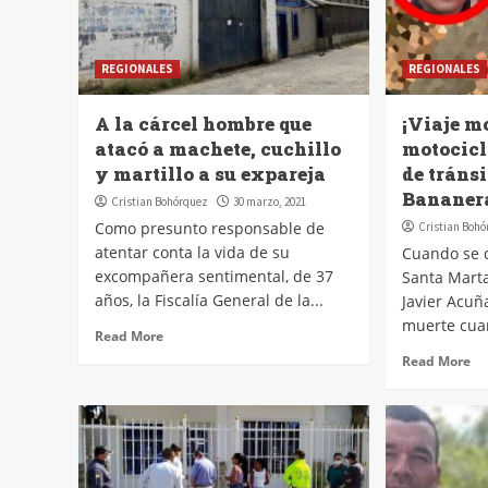
REGIONALES
REGIONALES
A la cárcel hombre que
¡Viaje m
atacó a machete, cuchillo
motocicl
y martillo a su expareja
de tráns
Bananer
Cristian Bohórquez
30 marzo, 2021
Como presunto responsable de
Cristian Boh
atentar conta la vida de su
Cuando se d
excompañera sentimental, de 37
Santa Marta
años, la Fiscalía General de la...
Javier Acuñ
muerte cuan
Read More
Read More