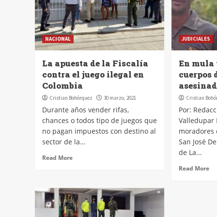
NACIONAL
JUDICIALES
La apuesta de la Fiscalía
En mula 
contra el juego ilegal en
cuerpos d
Colombia
asesinado
Cristian Bohórquez
30 marzo, 2021
Cristian Boh
Durante años vender rifas,
Por: Redacc
chances o todos tipo de juegos que
Valledupar 
no pagan impuestos con destino al
moradores 
sector de la...
San José De
de La...
Read More
Read More