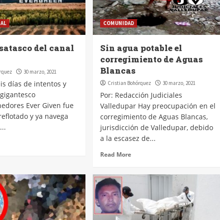
NAL
COMUNIDAD
esatasco del canal
Sin agua potable el
corregimiento de Aguas
Blancas
órquez
30 marzo, 2021
is días de intentos y
Cristian Bohórquez
30 marzo, 2021
l gigantesco
Por: Redacción Judiciales
nedores Ever Given fue
Valledupar Hay preocupación en el
reflotado y ya navega
corregimiento de Aguas Blancas,
...
jurisdicción de Valledupar, debido
a la escasez de...
Read More