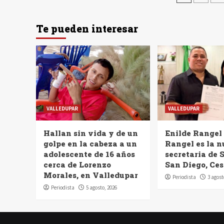
de
entra
Te pueden interesar
VALLEDUPAR
VALLEDUPAR
Hallan sin vida y de un
Enilde Rangel
golpe en la cabeza a un
Rangel es la 
adolescente de 16 años
secretaria de 
cerca de Lorenzo
San Diego, Ces
Morales, en Valledupar
Periodista
3 agost
Periodista
5 agosto, 2026