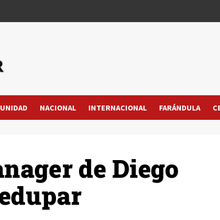
UNIDAD
NACIONAL
INTERNACIONAL
FARÁNDULA
C
anager de Diego
ledupar