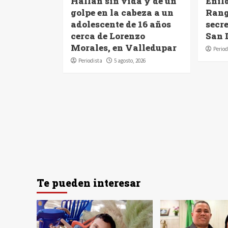
Hallan sin vida y de un
Enil
golpe en la cabeza a un
Rang
adolescente de 16 años
secre
cerca de Lorenzo
San 
Morales, en Valledupar
Period
Periodista
5 agosto, 2026
Te pueden interesar