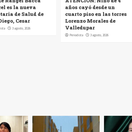
de Rangel Bacca
ATENCIÓN: Niño de 4
el es la nueva
años cayó desde un
taria de Salud de
cuarto piso en las torres
Diego, Cesar
Lorenzo Morales de
Valledupar
ista
3 agosto, 2026
Periodista
3 agosto, 2026