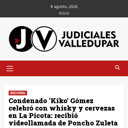
Saltar
8 agosto, 2026
al
Inicio
contenido
Menú
principal
NACIONAL
Condenado ‘Kiko’ Gómez
celebró con whisky y cervezas
en La Picota: recibió
videollamada de Poncho Zuleta