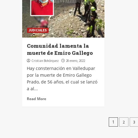
JUDICIALES
Comunidad lamenta la
muerte de Emiro Gallego
Cristian Bohórquez
28 enero, 2022
Hay consternación en Valledupar
por la muerte de Emiro Gallego
Prado, de 56 años, el cual se lanzó
a al...
Read More
Pagin
1
2
3
de