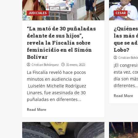
JUDICIALES
CESAR
“La mató de 30 puñaladas
¿Quiénes
delante de sus hijos”,
las más 
revela la Fiscalía sobre
que se ad
feminicidio en el Simón
Lobo?
Bolívar
Cristian Boh
¡El congresi
Cristian Bohórquez
31 enero, 2022
esta vez, c
La Fiscalía reveló hace pocos
día son más
minutos en audiencia que
diferentes..
Luiselén Michelle Rodríguez
Linares, fue asesinada de 30
Read More
puñaladas en diferentes...
Read More