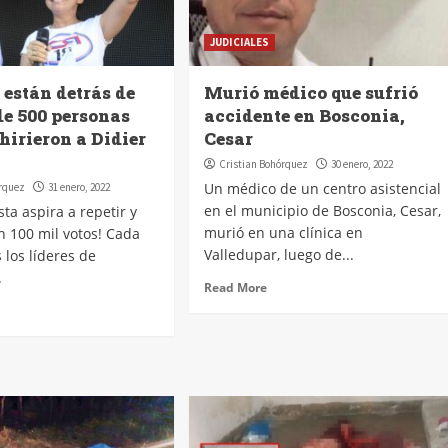
JUDICIALES
 están detrás de
Murió médico que sufrió
de 500 personas
accidente en Bosconia,
hirieron a Didier
Cesar
Cristian Bohórquez
30 enero, 2022
Un médico de un centro asistencial
órquez
31 enero, 2022
en el municipio de Bosconia, Cesar,
sta aspira a repetir y
murió en una clínica en
on 100 mil votos! Cada
Valledupar, luego de...
 los líderes de
.
Read More