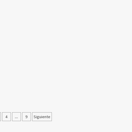
ación
…
4
9
Siguiente