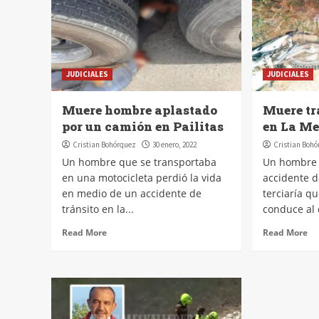
JUDICIALES
JUDICIALES
Muere hombre aplastado
Muere tr
por un camión en Pailitas
en La M
Cristian Bohórquez
30 enero, 2022
Cristian Boh
Un hombre que se transportaba
Un hombre m
en una motocicleta perdió la vida
accidente de
en medio de un accidente de
terciaría q
tránsito en la...
conduce al 
Read More
Read More