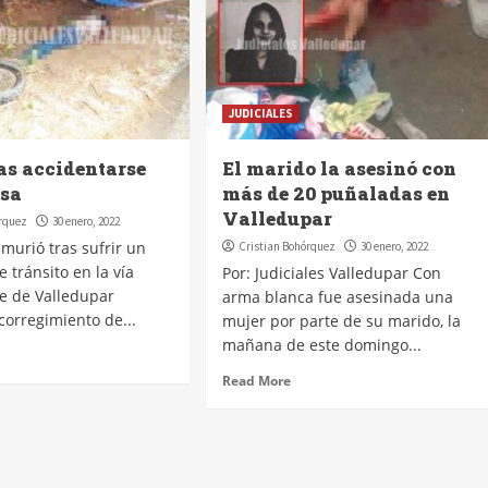
JUDICIALES
as accidentarse
El marido la asesinó con
esa
más de 20 puñaladas en
Valledupar
órquez
30 enero, 2022
urió tras sufrir un
Cristian Bohórquez
30 enero, 2022
 tránsito en la vía
Por: Judiciales Valledupar Con
ue de Valledupar
arma blanca fue asesinada una
corregimiento de...
mujer por parte de su marido, la
mañana de este domingo...
Read More