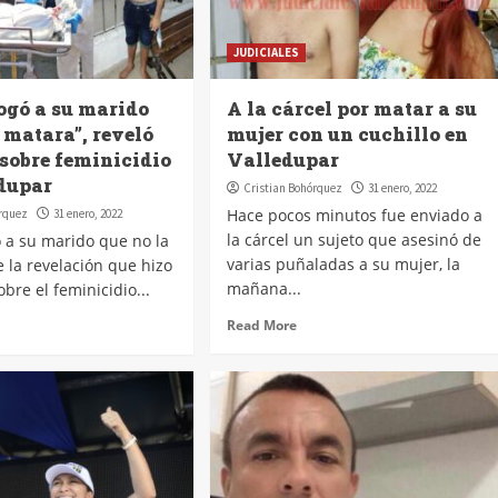
JUDICIALES
rogó a su marido
A la cárcel por matar a su
 matara”, reveló
mujer con un cuchillo en
 sobre feminicidio
Valledupar
dupar
Cristian Bohórquez
31 enero, 2022
Hace pocos minutos fue enviado a
órquez
31 enero, 2022
la cárcel un sujeto que asesinó de
gó a su marido que no la
varias puñaladas a su mujer, la
e la revelación que hizo
mañana...
sobre el feminicidio...
Read More