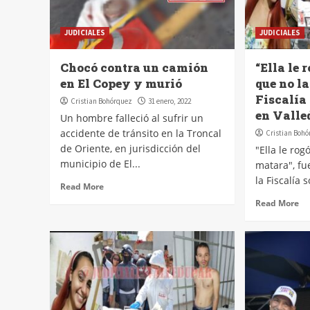
JUDICIALES
JUDICIALES
Chocó contra un camión
“Ella le 
en El Copey y murió
que no la
Fiscalía
Cristian Bohórquez
31 enero, 2022
en Valle
Un hombre falleció al sufrir un
accidente de tránsito en la Troncal
Cristian Boh
de Oriente, en jurisdicción del
"Ella le ro
municipio de El...
matara", fu
la Fiscalía 
Read More
Read More