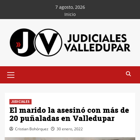
Saltar
7 agosto, 2026
al
Inicio
contenido
Menú
principal
JUDICIALES
El marido la asesinó con más de
20 puñaladas en Valledupar
Cristian Bohórquez
30 enero, 2022