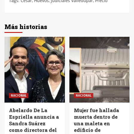
Tags:
Cesar
,
Huevos
,
Judiciales Valledupar
,
Precio
Más historias
NACIONAL
NACIONAL
Abelardo De La
Mujer fue hallada
Espriella anuncia a
muerta dentro de
Sandra Suárez
una maleta en
como directora del
edificio de