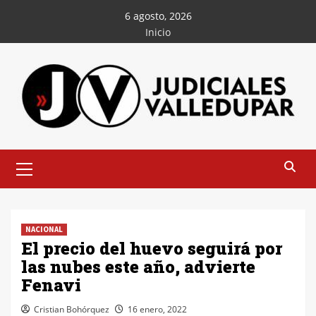
Saltar
6 agosto, 2026
al
Inicio
contenido
Menú
principal
NACIONAL
El precio del huevo seguirá por
las nubes este año, advierte
Fenavi
Cristian Bohórquez
16 enero, 2022