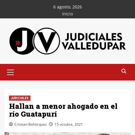
Saltar
6 agosto, 2026
al
Inicio
contenido
Menú
principal
JUDICIALES
Hallan a menor ahogado en el
río Guatapurí
Cristian Bohórquez
15 octubre, 2021