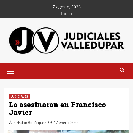
Saltar
7 agosto, 2026
al
Inicio
contenido
Menú
principal
JUDICIALES
Lo asesinaron en Francisco
Javier
Cristian Bohórquez
17 enero, 2022