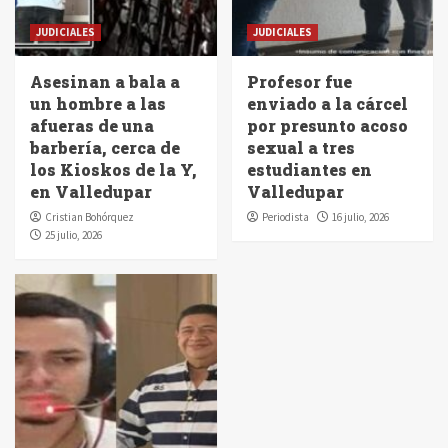
JUDICIALES
JUDICIALES
Asesinan a bala a
Profesor fue
un hombre a las
enviado a la cárcel
afueras de una
por presunto acoso
barbería, cerca de
sexual a tres
los Kioskos de la Y,
estudiantes en
en Valledupar
Valledupar
Cristian Bohórquez
Periodista
16 julio, 2026
25 julio, 2026