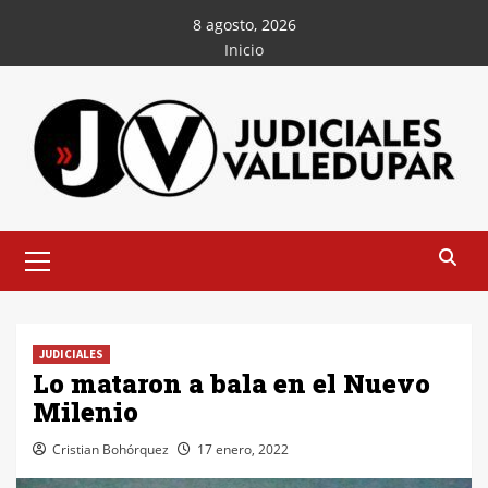
Saltar
8 agosto, 2026
al
Inicio
contenido
Menú
principal
JUDICIALES
Lo mataron a bala en el Nuevo
Milenio
Cristian Bohórquez
17 enero, 2022