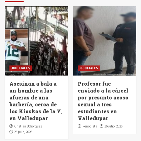
JUDICIALES
JUDICIALES
Asesinan a bala a
Profesor fue
un hombre a las
enviado a la cárcel
afueras de una
por presunto acoso
barbería, cerca de
sexual a tres
los Kioskos de la Y,
estudiantes en
en Valledupar
Valledupar
Cristian Bohórquez
Periodista
16 julio, 2026
25 julio, 2026