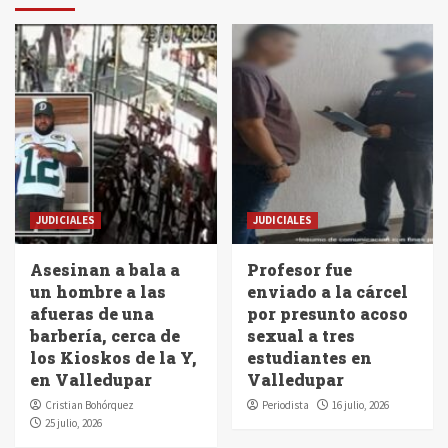
JUDICIALES
JUDICIALES
Asesinan a bala a
Profesor fue
un hombre a las
enviado a la cárcel
afueras de una
por presunto acoso
barbería, cerca de
sexual a tres
los Kioskos de la Y,
estudiantes en
en Valledupar
Valledupar
Cristian Bohórquez
Periodista
16 julio, 2026
25 julio, 2026