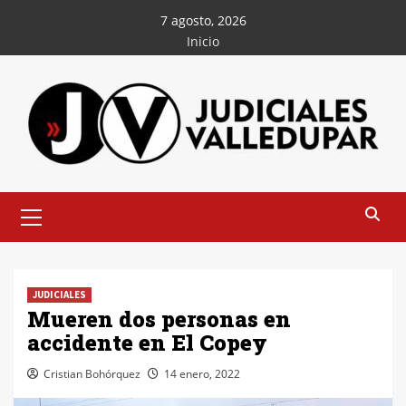
Saltar
7 agosto, 2026
al
Inicio
contenido
Menú
principal
JUDICIALES
Mueren dos personas en
accidente en El Copey
Cristian Bohórquez
14 enero, 2022