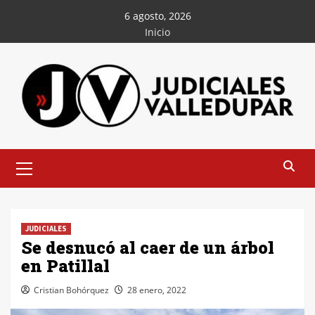
Saltar
6 agosto, 2026
al
Inicio
contenido
Menú
principal
JUDICIALES
Se desnucó al caer de un árbol
en Patillal
Cristian Bohórquez
28 enero, 2022