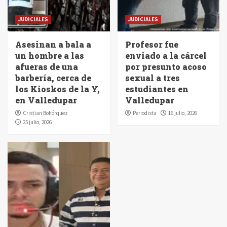
JUDICIALES
JUDICIALES
Asesinan a bala a
Profesor fue
un hombre a las
enviado a la cárcel
afueras de una
por presunto acoso
barbería, cerca de
sexual a tres
los Kioskos de la Y,
estudiantes en
en Valledupar
Valledupar
Cristian Bohórquez
Periodista
16 julio, 2026
25 julio, 2026