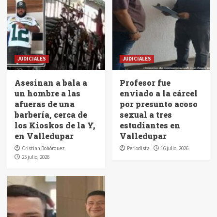
JUDICIALES
JUDICIALES
Asesinan a bala a
Profesor fue
un hombre a las
enviado a la cárcel
afueras de una
por presunto acoso
barbería, cerca de
sexual a tres
los Kioskos de la Y,
estudiantes en
en Valledupar
Valledupar
Cristian Bohórquez
Periodista
16 julio, 2026
25 julio, 2026