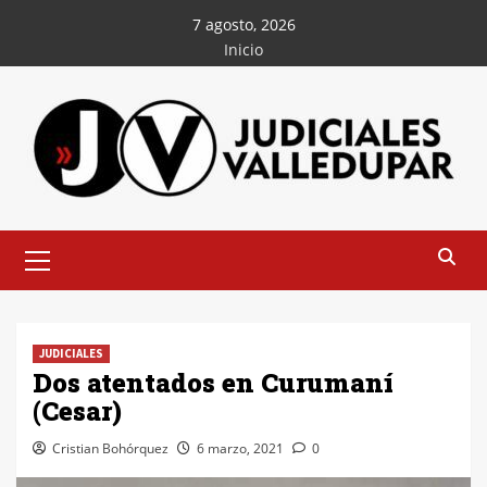
Saltar
7 agosto, 2026
al
Inicio
contenido
Menú
principal
JUDICIALES
Dos atentados en Curumaní
(Cesar)
Cristian Bohórquez
6 marzo, 2021
0