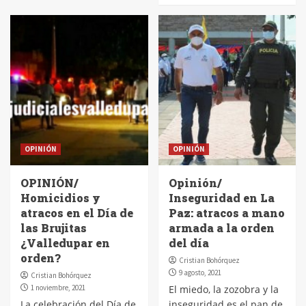
OPINIÓN
OPINIÓN
OPINIÓN/
Opinión/
Homicidios y
Inseguridad en La
atracos en el Día de
Paz: atracos a mano
las Brujitas
armada a la orden
¿Valledupar en
del día
orden?
Cristian Bohórquez
9 agosto, 2021
Cristian Bohórquez
1 noviembre, 2021
El miedo, la zozobra y la
La celebración del Día de
inseguridad es el pan de