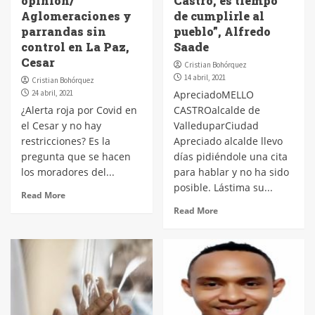
opinión/
Castro, es tiempo
Aglomeraciones y
de cumplirle al
parrandas sin
pueblo”, Alfredo
control en La Paz,
Saade
Cesar
Cristian Bohórquez
14 abril, 2021
Cristian Bohórquez
24 abril, 2021
ApreciadoMELLO
¿Alerta roja por Covid en
CASTROalcalde de
el Cesar y no hay
ValleduparCiudad
restricciones? Es la
Apreciado alcalde llevo
pregunta que se hacen
días pidiéndole una cita
los moradores del...
para hablar y no ha sido
posible. Lástima su...
Read More
Read More